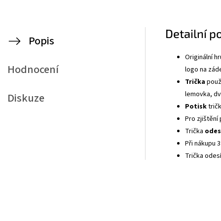
Detailní p
Popis
Originální h
Hodnocení
logo na zád
Trička
použí
lemovka, dv
Diskuze
Potisk
trič
Pro zjištění
Trička
odes
Při nákupu 3
Trička odes