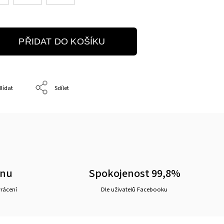
PŘIDAT DO KOŠÍKU
lídat
Sdílet
ěnu
Spokojenost 99,8%
vrácení
Dle uživatelů Facebooku