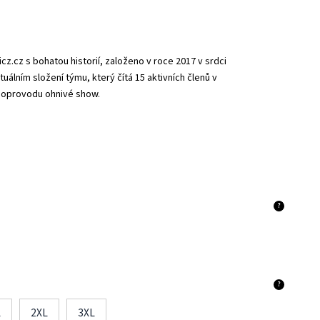
.cz s bohatou historií, založeno v roce 2017 v srdci
uálním složení týmu, který čítá 15 aktivních členů v
doprovodu ohnivé show.
?
?
L
2XL
3XL