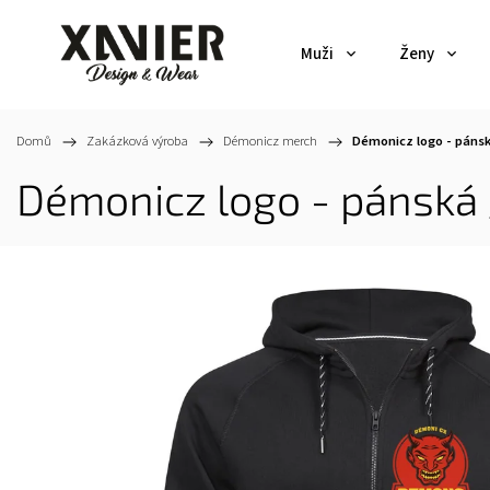
Muži
Ženy
Domů
/
Zakázková výroba
/
Démonicz merch
/
Démonicz logo - pánsk
Démonicz logo - pánská 