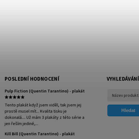
POSLEDNÍ HODNOCENÍ
VYHLEDÁVÁNÍ
Pulp Fiction (Quentin Tarantino) - plakát
Tento plakát když jsem viděl, tak jsem jej
Hledat
prostě musel mít... Kvalita tisku je
dokonalá.... Už mám 3 plakáty z této série a
jen řeším jediné,...
Kill Bill (Quentin Tarantino) - plakát