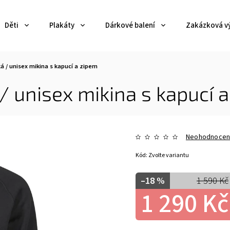
Děti
Plakáty
Dárkové balení
Zakázková v
á / unisex mikina s kapucí a zipem
/ unisex mikina s kapucí 
Neohodnoce
Kód:
Zvolte variantu
–18 %
1 590 Kč
1 290 Kč