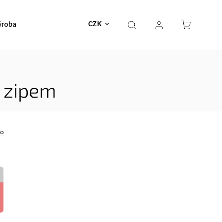
ýroba
CZK
a zipem
no