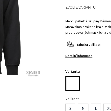
ZVOLTE VARIANTU
Merch pekelné skupiny Démonicz
Moravskoslezského kraje. V akt
propracovaných maskách a v 
Tabulka velikostí
Detailní informace
Varianta
Velikost
S
M
L
X