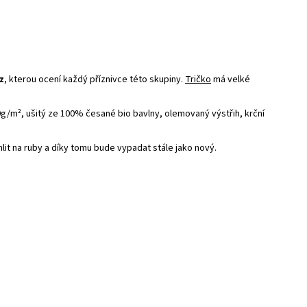
z
, kterou ocení každý příznivce této skupiny.
Tričko
má velké
0g/m², ušitý ze 100% česané bio bavlny, olemovaný výstřih, krční
žehlit na ruby a díky tomu bude vypadat stále jako nový.