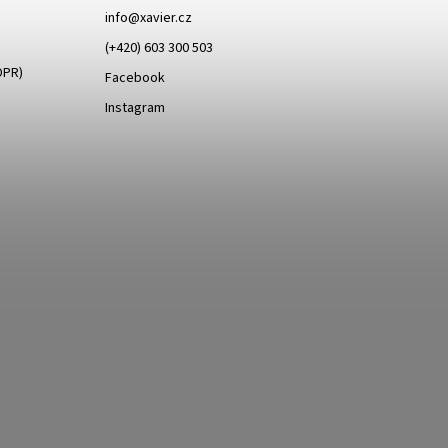
info
@
xavier.cz
(+420) 603 300 503
DPR)
Facebook
Instagram