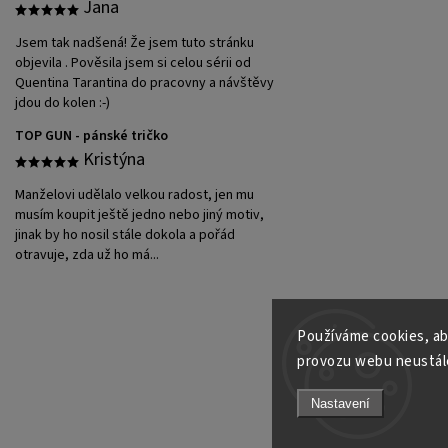
Jana
Jsem tak nadšená! Že jsem tuto stránku
objevila . Pověsila jsem si celou sérii od
Quentina Tarantina do pracovny a návštěvy
jdou do kolen :-)
TOP GUN - pánské tričko
Kristýna
Manželovi udělalo velkou radost, jen mu
musím koupit ještě jedno nebo jiný motiv,
jinak by ho nosil stále dokola a pořád
otravuje, zda už ho má...
Používáme cookies, ab
provozu webu neustále
Nastavení