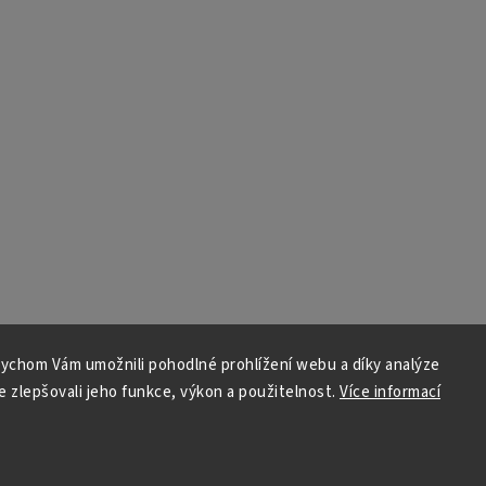
ychom Vám umožnili pohodlné prohlížení webu a díky analýze
 zlepšovali jeho funkce, výkon a použitelnost.
Více informací
Copyright 2026
Xavier.cz
. Všechna práva vyhrazena.
Upravit nastavení cookies
Grafický návrh vytvořil a nakódoval
Shoptak.cz