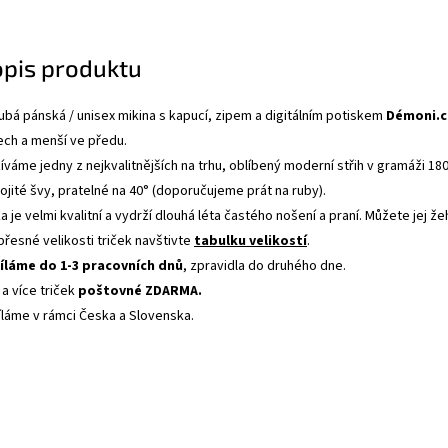
opis produktu
rubá pánská / unisex mikina s kapucí, zipem a digitálním potiskem
Démoni.c
ech a menší ve předu.
váme jedny z nejkvalitnějších na trhu, oblíbený moderní střih v gramáži 18
ojité švy, pratelné na 40° (doporučujeme prát na ruby).
ka je velmi kvalitní a vydrží dlouhá léta častého nošení a praní. Můžete jej 
 přesné velikosti triček navštivte
tabulku velikostí
.
íláme do 1-3 pracovních dnů
, zpravidla do druhého dne.
 a více triček
poštovné ZDARMA.
íláme v rámci Česka a Slovenska.