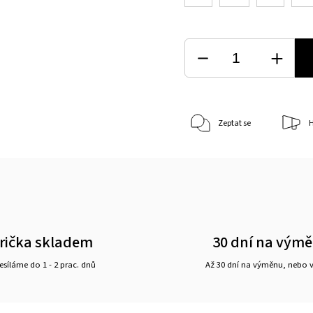
Zeptat se
H
rička skladem
30 dní na vým
síláme do 1 - 2 prac. dnů
Až 30 dní na výměnu, nebo 