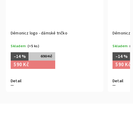
Démonicz logo - dámské tričko
Démonicz l
Skladem
(>5 ks)
Skladem
(>
–14 %
–14 %
690 Kč
590 Kč
590 Kč
Detail
Detail