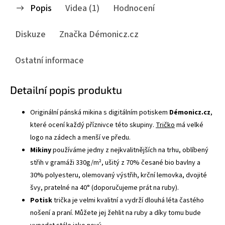
Popis
Videa (1)
Hodnocení
Diskuze
Značka
Démonicz.cz
Ostatní informace
Detailní popis produktu
Originální pánská mikina s digitálním potiskem
Démonicz.cz
,
které ocení každý příznivce této skupiny.
Tričko
má velké
logo na zádech a menší ve předu.
Mikiny
používáme jedny z nejkvalitnějších na trhu, oblíbený
střih v gramáži 330g/m², ušitý z 70% česané bio bavlny a
30% polyesteru, olemovaný výstřih, krční lemovka, dvojité
švy, pratelné na 40° (doporučujeme prát na ruby).
Potisk
trička je velmi kvalitní a vydrží dlouhá léta častého
nošení a praní. Můžete jej žehlit na ruby a díky tomu bude