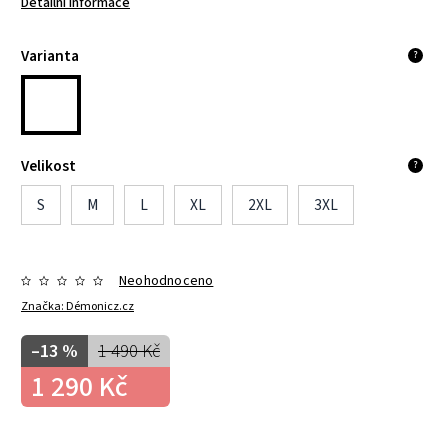
Detailní informace
Varianta
?
Velikost
?
S
M
L
XL
2XL
3XL
Neohodnoceno
Značka:
Démonicz.cz
–13 %
1 490 Kč
1 290 Kč