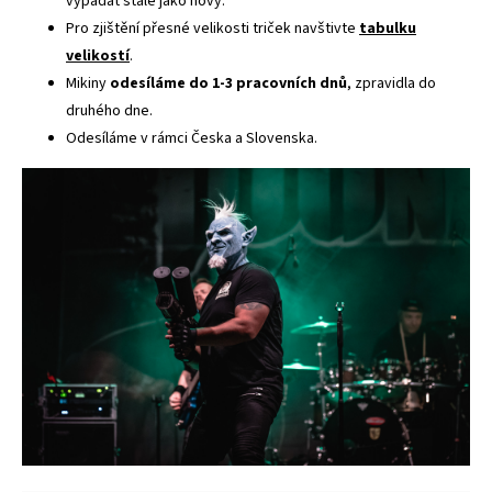
vypadat stále jako nový.
Pro zjištění přesné velikosti triček navštivte
tabulku
velikostí
.
Mikiny
odesíláme do 1-3 pracovních dnů
, zpravidla do
druhého dne.
Odesíláme v rámci Česka a Slovenska.