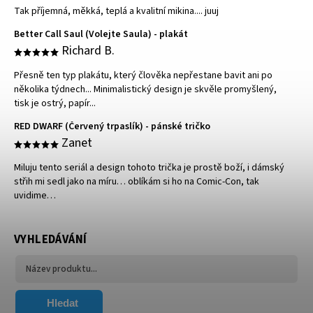
Tak příjemná, měkká, teplá a kvalitní mikina.... juuj
Better Call Saul (Volejte Saula) - plakát
Richard B.
Přesně ten typ plakátu, který člověka nepřestane bavit ani po
několika týdnech... Minimalistický design je skvěle promyšlený,
tisk je ostrý, papír...
RED DWARF (Červený trpaslík) - pánské tričko
Zanet
Miluju tento seriál a design tohoto trička je prostě boží, i dámský
střih mi sedl jako na míru… oblíkám si ho na Comic-Con, tak
uvidime…
VYHLEDÁVÁNÍ
Hledat