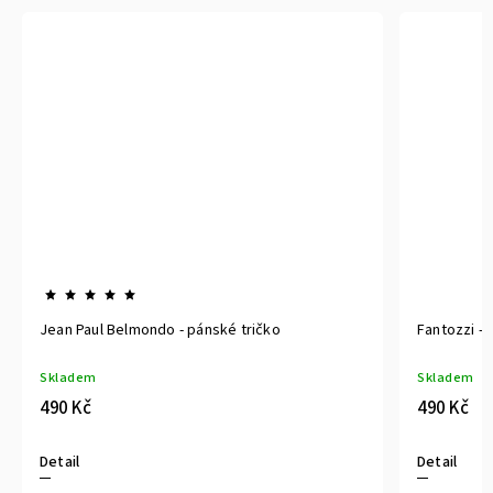
Jean Paul Belmondo - pánské tričko
Fantozzi - 
Skladem
Skladem
490 Kč
490 Kč
Detail
Detail