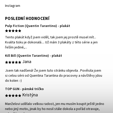
Instagram
POSLEDNÍ HODNOCENÍ
Pulp Fiction (Quentin Tarantino) - plakát
Tento plakát když jsem viděl, tak jsem jej prostě musel mít...
Kvalita tisku je dokonalá.... Už mám 3 plakáty z této série a jen
řeším jediné,...
Kill Bill (Quentin Tarantino) - plakát
Jana
Jsem tak nadšená! Že jsem tuto stránku objevila . Pověsila jsem
si celou sérii od Quentina Tarantina do pracovny a návštěvy jdou
do kolen :-)
TOP GUN - pánské tričko
Kristýna
Manželovi udělalo velkou radost, jen mu musím koupit ještě jedno
nebo jiný motiv, jinak by ho nosil stále dokola a pořád otravuje,