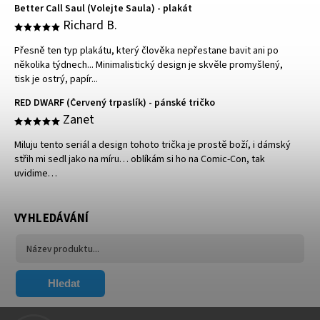
Better Call Saul (Volejte Saula) - plakát
Richard B.
Přesně ten typ plakátu, který člověka nepřestane bavit ani po
několika týdnech... Minimalistický design je skvěle promyšlený,
tisk je ostrý, papír...
RED DWARF (Červený trpaslík) - pánské tričko
Zanet
Miluju tento seriál a design tohoto trička je prostě boží, i dámský
střih mi sedl jako na míru… oblíkám si ho na Comic-Con, tak
uvidime…
VYHLEDÁVÁNÍ
Hledat