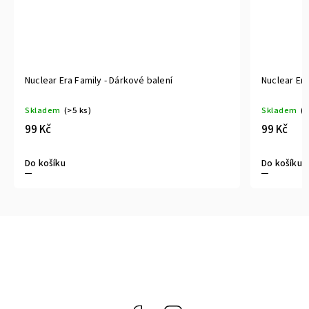
Nuclear Era Family - Dárkové balení
Nuclear Era
Skladem
(>5 ks)
Skladem
(>
99 Kč
99 Kč
Do košíku
Do košíku