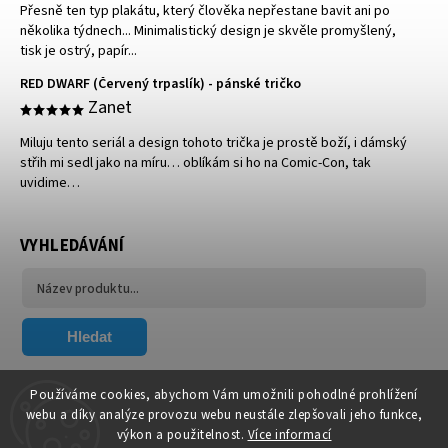
Přesně ten typ plakátu, který člověka nepřestane bavit ani po
několika týdnech... Minimalistický design je skvěle promyšlený,
tisk je ostrý, papír...
RED DWARF (Červený trpaslík) - pánské tričko
Zanet
Miluju tento seriál a design tohoto trička je prostě boží, i dámský
střih mi sedl jako na míru… oblíkám si ho na Comic-Con, tak
uvidime…
VYHLEDÁVÁNÍ
Hledat
FACEBOOK
Používáme cookies, abychom Vám umožnili pohodlné prohlížení
webu a díky analýze provozu webu neustále zlepšovali jeho funkce,
výkon a použitelnost.
Více informací