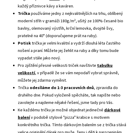
každý příznivce kávy a kaváren.
Trička
používáme jedny z nejkvalitnějších na trhu, oblíbený
moderní střih v gramáži 180g/m², ušitý ze 100% česané bio
bavlny, olemovaný výstřih, krční lemovka, dvojité švy,
pratelné na 40° (doporučujeme prát na ruby).
Potisk
trička je velmi kvalitní a vydrží dlouhá léta častého
nošení a praní. Můžete jej žehlit na ruby a díky tomu bude
vypadat stále jako nový.
Pro zjištění přesné velikosti triček navštivte
tabulku
velikostí
, v případě že se vám nepodaří vybrat správně,
můžete jej zdarma vyměnit.
Trička
odesíláme do 1-3 pracovních dnů
, zpravidla do
druhého dne. Pokud vyloženě spěcháte, tak napište nebo
zavolejte a najdeme nějaké řešení, jsme tady pro Vás.
Ke každému tričku je možné objednat jedinečné
dárkové
balení
v podobě stylové "pizza" krabice s motivem
konkrétního trička. Tímto dárkovým balením se z trička stává
velice originální dárek pro muže, ženy i děti k narozeninám,