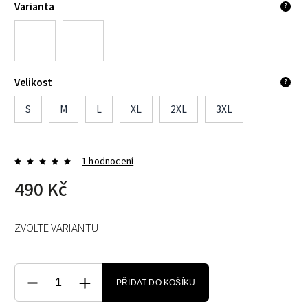
Varianta
?
Velikost
?
S
M
L
XL
2XL
3XL
1 hodnocení
490 Kč
ZVOLTE VARIANTU
PŘIDAT DO KOŠÍKU