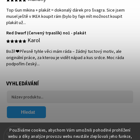
Top Gun mikina + plakát = dokonalý dárek pro švagra. Sice jsem
musel ještě v IKEA koupit rám (bylo by fajn mít možnost koupit
plakát už...
Red Dwarf (Červený trpaslík) no1 - plakát
Karol
Boží! ❤️ Přesně tyhle věci mám ráda – žádný tuctový motiv, ale
originální práce, za kterou je vidět nápad a kus srdce. Moc ráda
podpořím český...
VYHLEDÁVÁNÍ
Hledat
FACEBOOK
Používáme cookies, abychom Vám umožnili pohodlné prohlížení
webu a díky analýze provozu webu neustále zlepšovali jeho funkce,