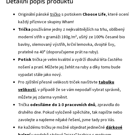
Detailní popis produktu
Originální pánské
tričko
s potiskem
Choose Life
, které ocení
každý příznivce skupiny Wham!
Trička
používáme jedny z nejkvalitnějších na trhu, oblíbený
moderní střih v gramáži 180g/m², ušitý ze 100% česané bio
bavlny, olemovaný výstřih, krční lemovka, dvojité švy,
pratelné na 40° (doporučujeme prát na ruby).
Potisk
trička je velmi kvalitní a vydrží dlouhá léta častého
nošení a praní. Můžete jej žehlit na ruby a díky tomu bude
vypadat stále jako nový.
Pro zjištění přesné velikosti triček navštivte
tabulku
velikostí
, v případě že se vám nepodaří vybrat správně,
můžete jej zdarma vyměnit.
Trička
odesíláme do 1-3 pracovních dnů
, zpravidla do
druhého dne. Pokud vyloženě spěcháte, tak napište nebo
zavolejte a najdeme nějaké řešení, jsme tady pro Vás.
Ke každému tričku je možné objednat jedinečné
dárkové
balení
v podobě stylové "pizza" krabice s motivem