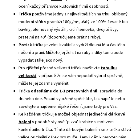
ocení každý příznivce kultovních filmů osobností.
Trička
používáme jedny z nejkvalitnějších na trhu, oblíbený
moderní střih v gramáži 180g/m², ušitý ze 100% česané bio
bavlny, olemovaný výstřih, krční lemovka, dvojité švy,
pratelné na 40° (doporučujeme prát na ruby).
Potisk
trička je velmi kvalitní a vydrží dlouhá léta častého
nošení a praní. Můžete jej žehlit na ruby a díky tomu bude
vypadat stále jako nový.
Pro zjištění přesné velikosti triček navštivte
tabulku
velikostí
, v případě že se vám nepodaří vybrat správně,
můžete jej zdarma vyměnit.
Trička
odesíláme do 1-3 pracovních dnů
, zpravidla do
druhého dne. Pokud vyloženě spěcháte, tak napište nebo
zavolejte a najdeme nějaké řešení, jsme tady pro Vás.
Ke každému tričku je možné objednat jedinečné
dárkové
balení
v podobě stylové "pizza" krabice s motivem
konkrétního trička. Tímto dárkovým balením se z trička stává
velice originální dárek pro muže, ženy i děti k narozeninám,