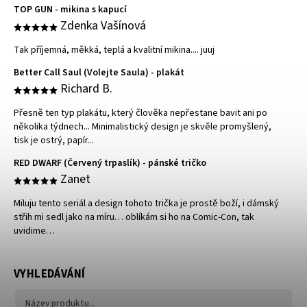
TOP GUN - mikina s kapucí
Zdenka Vašínová
Tak příjemná, měkká, teplá a kvalitní mikina.... juuj
Better Call Saul (Volejte Saula) - plakát
Richard B.
Přesně ten typ plakátu, který člověka nepřestane bavit ani po
několika týdnech... Minimalistický design je skvěle promyšlený,
tisk je ostrý, papír...
RED DWARF (Červený trpaslík) - pánské tričko
Zanet
Miluju tento seriál a design tohoto trička je prostě boží, i dámský
střih mi sedl jako na míru… oblíkám si ho na Comic-Con, tak
uvidime…
VYHLEDÁVÁNÍ