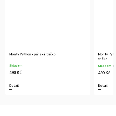
Monty Python - pánské tričko
Monty Pytho
tričko
Skladem
Skladem
(>
490 Kč
490 Kč
Detail
Detail