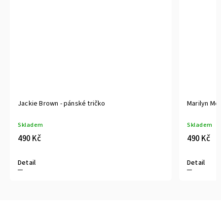
Jackie Brown - pánské tričko
Marilyn Mo
Skladem
Skladem
490 Kč
490 Kč
Detail
Detail