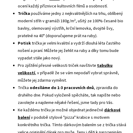
ocení každý příznivce kultovních filmů a osobností.
Trička
používáme jedny z nejkvalitnějších na trhu, oblíbený
moderní střih v gramáži 180g/m², ušitý ze 100% česané bio
bavlny, olemovaný výstřih, krční lemovka, dvojité švy,
pratelné na 40° (doporučujeme prát na ruby).
Potisk
trička je velmi kvalitní a vydrží dlouhá léta častého
nošení a praní. Můžete jej žehlit na ruby a díky tomu bude
vypadat stále jako nový.
Pro zjištění přesné velikosti triček navštivte
tabulku
velikostí
, v případě že se vám nepodaří vybrat správně,
můžete jej zdarma vyměnit.
Trička
odesíláme do 1-3 pracovních dnů
, zpravidla do
druhého dne. Pokud vyloženě spěcháte, tak napište nebo
zavolejte a najdeme nějaké řešení, jsme tady pro Vás.
Ke každému tričku je možné objednat jedinečné
dárkové
balení
v podobě stylové "pizza" krabice s motivem
konkrétního trička. Tímto dárkovým balením se z trička stává
velice originální dárek pro muže, ženy i děti k narozeninám,