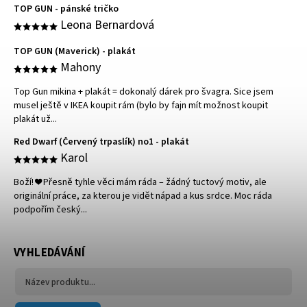
TOP GUN - pánské tričko
Leona Bernardová
TOP GUN (Maverick) - plakát
Mahony
Top Gun mikina + plakát = dokonalý dárek pro švagra. Sice jsem
musel ještě v IKEA koupit rám (bylo by fajn mít možnost koupit
plakát už...
Red Dwarf (Červený trpaslík) no1 - plakát
Karol
Boží! ❤️ Přesně tyhle věci mám ráda – žádný tuctový motiv, ale
originální práce, za kterou je vidět nápad a kus srdce. Moc ráda
podpořím český...
VYHLEDÁVÁNÍ