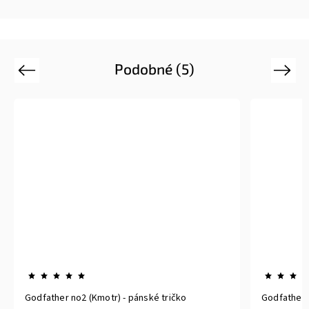
Podobné (5)
Previous
Next
Godfather no2 (Kmotr) - pánské tričko
Godfather 