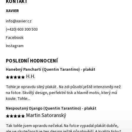
KONTAKT
XAVIER
info
@
xavier.cz
(+420) 603 300 503
Facebook
Instagram
POSLEDNÍ HODNOCENÍ
Hanebný Pancharti (Quentin Tarantino) - plakát
H.H.
Tohle je opravdu silný plakát . Na zdi působí ještě intenzivněji než
na fotce. Skvělý design, perfektní tisk a hlavně motiv, který má
koule. Tohle...
Nespoutaný Django (Quentin Tarantino) - plakát
Martin Satoranský
Tak tohle jsem opravdu nečekal. Na fotce vypadal plakát dobře,
ale ve skutečnosti je ten design ještě působivější. A kvalita tisku?