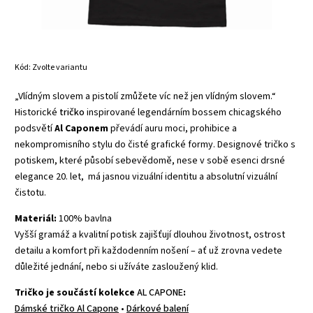
Kód:
Zvolte variantu
„Vlídným slovem a pistolí zmůžete víc než jen vlídným slovem.“
Historické
tričko
inspirované legendárním bossem chicagského
podsvětí
Al Caponem
převádí auru moci, prohibice a
nekompromisního stylu do čisté grafické formy. Designové tričko s
potiskem, které působí sebevědomě, nese v sobě esenci drsné
elegance 20. let, má jasnou vizuální identitu a absolutní vizuální
čistotu.
Materiál:
100% bavlna
Vyšší gramáž a kvalitní potisk zajišťují dlouhou životnost, ostrost
detailu a komfort při každodenním nošení – ať už zrovna vedete
důležité jednání, nebo si užíváte zasloužený klid.
Tričko je součástí kolekce
AL CAPONE
:
Dámské tričko Al Capone
•
Dárkové balení