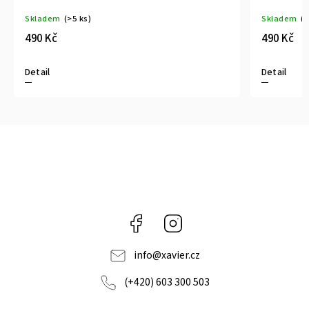
Skladem
(>5 ks)
Skladem
(>
490 Kč
490 Kč
Detail
Detail
Facebook
Instagram
info
@
xavier.cz
(+420) 603 300 503