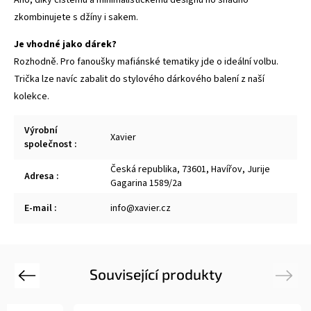
zkombinujete s džíny i sakem.
Je vhodné jako dárek?
Rozhodně. Pro fanoušky mafiánské tematiky jde o ideální volbu.
Trička lze navíc zabalit do stylového
dárkového balení
z naší
kolekce.
Výrobní
Xavier
společnost
:
Česká republika, 73601, Havířov, Jurije
Adresa
:
Gagarina 1589/2a
E-mail
:
info@xavier.cz
Související produkty
Previous
Next