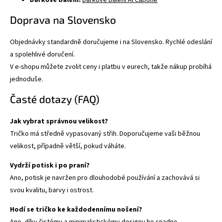
Doprava na Slovensko
Objednávky standardně doručujeme i na Slovensko. Rychlé odeslání
a spolehlivé doručení.
V e-shopu můžete zvolit ceny i platbu v eurech, takže nákup probíhá
jednoduše.
Časté dotazy (FAQ)
Jak vybrat správnou velikost?
Tričko má středně vypasovaný střih. Doporučujeme vaši běžnou
velikost, případně větší, pokud váháte.
Vydrží potisk i po praní?
Ano, potisk je navržen pro dlouhodobé používání a zachovává si
svou kvalitu, barvy i ostrost.
Hodí se tričko ke každodennímu nošení?
Ano, díky čistému a minimalistickému designu ho snadno