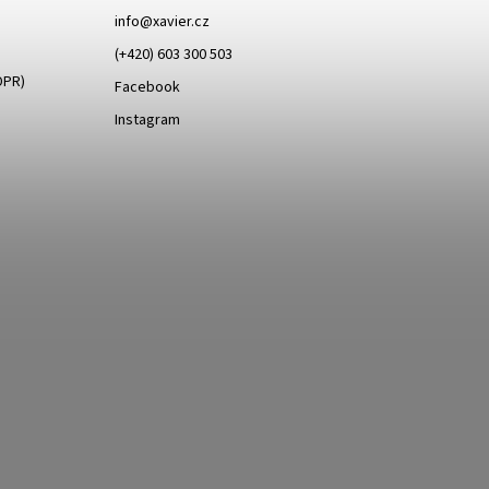
info
@
xavier.cz
(+420) 603 300 503
DPR)
Facebook
Instagram