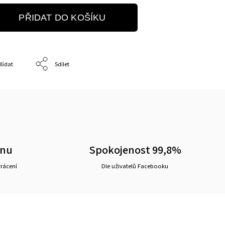
PŘIDAT DO KOŠÍKU
lídat
Sdílet
ěnu
Spokojenost 99,8%
vrácení
Dle uživatelů Facebooku