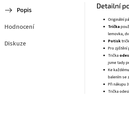
Detailní p
Popis
Originální 
Hodnocení
Trička
použí
lemovka, dvo
Potisk
tričk
Diskuze
Pro zjištění
Trička
odes
jsme tady p
Ke každému 
balením se z
Při nákupu 3
Trička odes