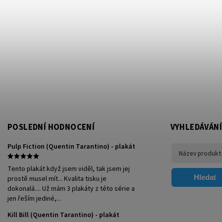
POSLEDNÍ HODNOCENÍ
VYHLEDÁVÁNÍ
Pulp Fiction (Quentin Tarantino) - plakát
Tento plakát když jsem viděl, tak jsem jej
Hledat
prostě musel mít... Kvalita tisku je
dokonalá.... Už mám 3 plakáty z této série a
jen řeším jediné,...
Kill Bill (Quentin Tarantino) - plakát