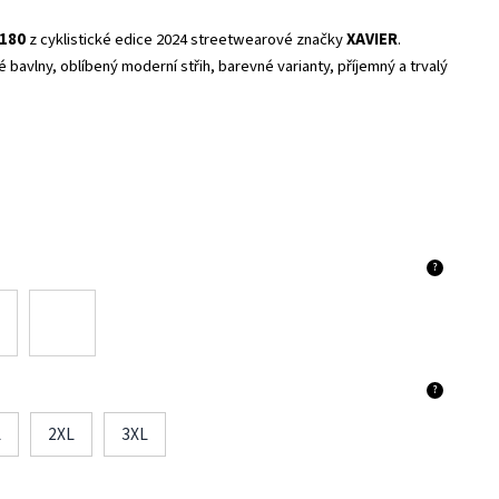
180
z cyklistické edice 2024 streetwearové značky
XAVIER
.
 bavlny, oblíbený moderní střih, barevné varianty, příjemný a trvalý
?
?
L
2XL
3XL