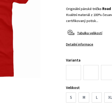
Originální pánské
tričko
Road 
Kvalitní materiál z 100% česané
certifikovaný potisk...
Tabulka velikostí
Detailní informace
Varianta
Velikost
S
M
L
X