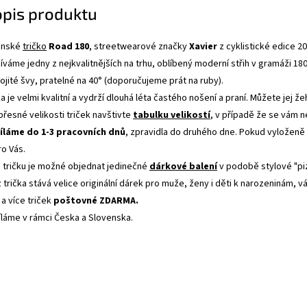
opis produktu
pánské
tričko
Road 180
, streetwearové značky
Xavier
z cyklistické edice 20
váme jedny z nejkvalitnějších na trhu, oblíbený moderní střih v gramáži 18
jité švy, pratelné na 40° (doporučujeme prát na ruby).
a je velmi kvalitní a vydrží dlouhá léta častého nošení a praní. Můžete jej ž
 přesné velikosti triček navštivte
tabulku velikostí
, v případě že se vám 
íláme do 1-3 pracovních dnů
, zpravidla do druhého dne. Pokud vyloženě
ro Vás.
tričku je možné objednat jedinečné
dárkové balení
v podobě stylové "pi
 trička stává velice originální dárek pro muže, ženy i děti k narozeninám, 
 a více triček
poštovné ZDARMA.
íláme v rámci Česka a Slovenska.