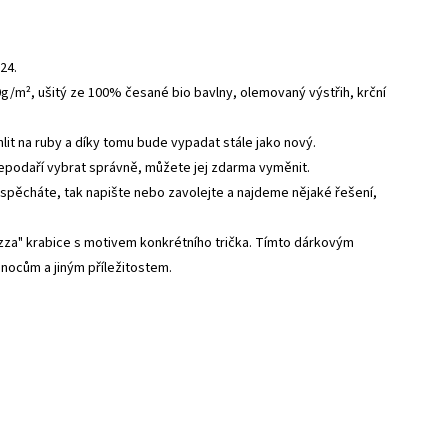
24.
0g/m², ušitý ze 100% česané bio bavlny, olemovaný výstřih, krční
ehlit na ruby a díky tomu bude vypadat stále jako nový.
nepodaří vybrat správně, můžete jej zdarma vyměnit.
 spěcháte, tak napište nebo zavolejte a najdeme nějaké řešení,
zza" krabice s motivem konkrétního trička. Tímto dárkovým
vánocům a jiným příležitostem.