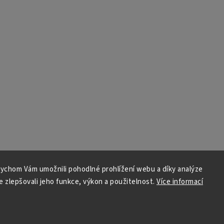
ychom Vám umožnili pohodlné prohlížení webu a díky analýze
 zlepšovali jeho funkce, výkon a použitelnost.
Více informací
Copyright 2026
Xavier.cz
. Všechna práva vyhrazena.
Upravit nastavení cookies
Grafický návrh vytvořil a nakódoval
Shoptak.cz