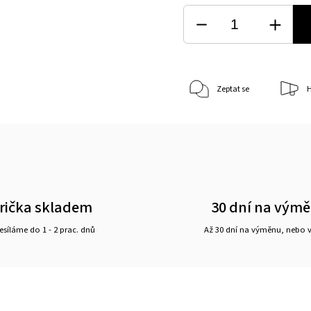
Zeptat se
H
rička skladem
30 dní na vým
síláme do 1 - 2 prac. dnů
Až 30 dní na výměnu, nebo 