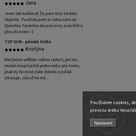
Jana
Jsem tak nadšená! Že jsem tuto stránku
objevila . Pověsila jsem si celou sérii od
Quentina Tarantina do pracovny a návštěvy
jdou do kolen :-)
TOP GUN - pánské tričko
Kristýna
Manželovi udělalo velkou radost, jen mu
musím koupit ještě jedno nebo jiný motiv,
jinak by ho nosil stále dokola a pořád
otravuje, zda už ho má...
Používáme cookies, ab
provozu webu neustále
Nastavení