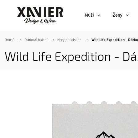
Muži
Ženy
Domů
/
Dárkové balení
/
Hory a turistika
/
Wild Life Expedition - Dárk
Wild Life Expedition - D