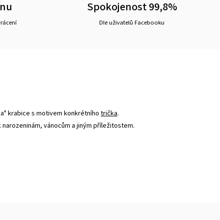
ěnu
Spokojenost 99,8%
vrácení
Dle uživatelů Facebooku
za" krabice s motivem konkrétního
trička
.
 k narozeninám, vánocům a jiným příležitostem.