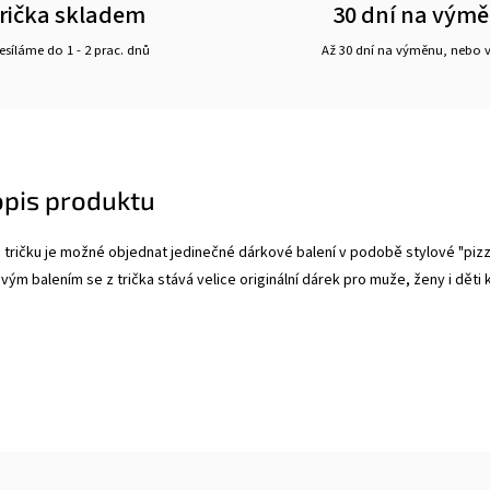
rička skladem
30 dní na vým
síláme do 1 - 2 prac. dnů
Až 30 dní na výměnu, nebo 
opis produktu
tričku je možné objednat jedinečné dárkové balení v podobě stylové "piz
ým balením se z trička stává velice originální dárek pro muže, ženy i děti