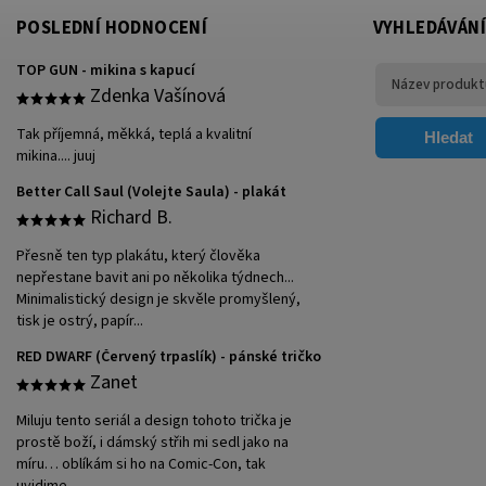
POSLEDNÍ HODNOCENÍ
VYHLEDÁVÁNÍ
TOP GUN - mikina s kapucí
Zdenka Vašínová
Tak příjemná, měkká, teplá a kvalitní
Hledat
mikina.... juuj
Better Call Saul (Volejte Saula) - plakát
Richard B.
Přesně ten typ plakátu, který člověka
nepřestane bavit ani po několika týdnech...
Minimalistický design je skvěle promyšlený,
tisk je ostrý, papír...
RED DWARF (Červený trpaslík) - pánské tričko
Zanet
Miluju tento seriál a design tohoto trička je
prostě boží, i dámský střih mi sedl jako na
míru… oblíkám si ho na Comic-Con, tak
uvidime…