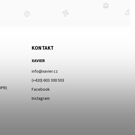
KONTAKT
XAVIER
info
@
xavier.cz
(+420) 603 300 503
DPR)
Facebook
Instagram